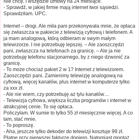
Nie chcę. I wszędzie umowy na 24 miesiące.
- Sprawdź, w jakiej firmie mają internet twoi sąsiedzi.
Sprawdziłam. UPC.
Internet – drogi. Ale miła pani przekonywała mnie, że opłaca
się zwłaszcza w pakiecie z telewizją cyfrową i telefonem. A
ja mam analogową, którą odbieram w swym małym
telewizorze. I nie potrzebuję lepszej. – Ale zaoszczędzi
pani, zwłaszcza na telefonach za granicę. – Ale ja nie
potrzebuję telefonu stacjonarnego, by z niego dzwonić za
granicę.
- To może chociaż pakiet 2 w 1? Internet z telewizorem.
Zaoszczędzi pani. Zamienimy telewizję analogową na
cyfrową, więcej kanałów, plus internet w komputerze tylko
za xxx zł.
- Ale nie wiem, czy potrzebuję aż tylu kanałów…
- Telewizja cyfrowa, większa liczba programów i internet w
atrakcyjnej cenie. To się opłaca.
Policzyłam. W sumie to tylko 55 zł miesięcznie więcej. A co
tam, stać mnie.
- To poproszę.
- Aha, jeszcze tylko dekoder do telewizji kosztuje 99 zł.
Płatne przy pierwszej fakturze dopiero. Natomiast montaż