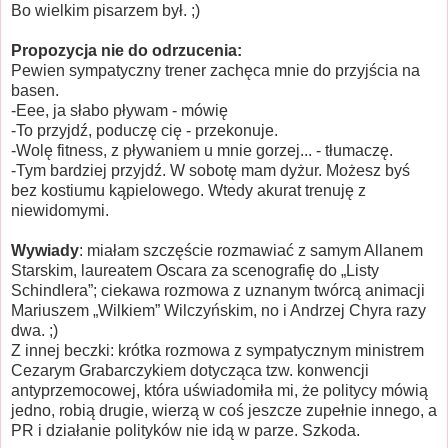
Bo wielkim pisarzem był. ;)
Propozycja nie do odrzucenia:
Pewien sympatyczny trener zachęca mnie do przyjścia na
basen.
-Eee, ja słabo pływam - mówię
-To przyjdź, poduczę cię - przekonuje.
-Wolę fitness, z pływaniem u mnie gorzej... - tłumaczę.
-Tym bardziej przyjdź. W sobotę mam dyżur. Możesz byś
bez kostiumu kąpielowego. Wtedy akurat trenuję z
niewidomymi.
Wywiady
: miałam szczęście rozmawiać z samym Allanem
Starskim, laureatem Oscara za scenografię do „Listy
Schindlera”; ciekawa rozmowa z uznanym twórcą animacji
Mariuszem „Wilkiem” Wilczyńskim, no i Andrzej Chyra razy
dwa. ;)
Z innej beczki: krótka rozmowa z sympatycznym ministrem
Cezarym Grabarczykiem dotycząca tzw. konwencji
antyprzemocowej, która uświadomiła mi, że politycy mówią
jedno, robią drugie, wierzą w coś jeszcze zupełnie innego, a
PR i działanie polityków nie idą w parze. Szkoda.