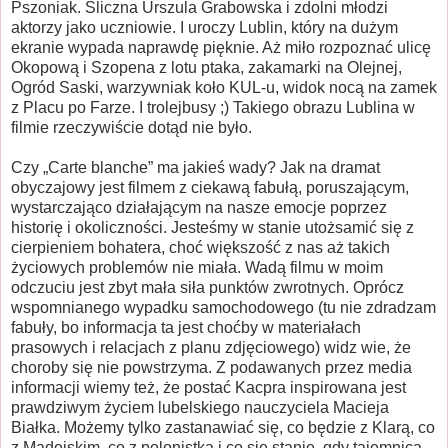
Pszoniak. Śliczna Urszula Grabowska i zdolni młodzi
aktorzy jako uczniowie. I uroczy Lublin, który na dużym
ekranie wypada naprawdę pięknie. Aż miło rozpoznać ulicę
Okopową i Szopena z lotu ptaka, zakamarki na Olejnej,
Ogród Saski, warzywniak koło KUL-u, widok nocą na zamek
z Placu po Farze. I trolejbusy ;) Takiego obrazu Lublina w
filmie rzeczywiście dotąd nie było.
Czy „Carte blanche” ma jakieś wady? Jak na dramat
obyczajowy jest filmem z ciekawą fabułą, poruszającym,
wystarczająco działającym na nasze emocje poprzez
historię i okoliczności. Jesteśmy w stanie utożsamić się z
cierpieniem bohatera, choć większość z nas aż takich
życiowych problemów nie miała. Wadą filmu w moim
odczuciu jest zbyt mała siła punktów zwrotnych. Oprócz
wspomnianego wypadku samochodowego (tu nie zdradzam
fabuły, bo informacja ta jest choćby w materiałach
prasowych i relacjach z planu zdjęciowego) widz wie, że
choroby się nie powstrzyma. Z podawanych przez media
informacji wiemy też, że postać Kacpra inspirowana jest
prawdziwym życiem lubelskiego nauczyciela Macieja
Białka. Możemy tylko zastanawiać się, co będzie z Klarą, co
z Madejskim, co z polonistką i co się stanie, gdy tajemnica