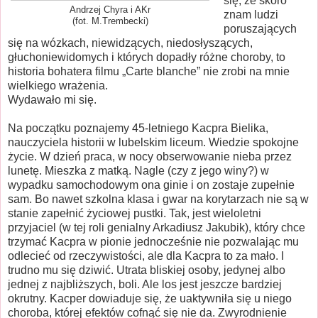
się, że skoro
Andrzej Chyra i AKr
znam ludzi
(fot. M.Trembecki)
poruszających
się na wózkach, niewidzących, niedosłyszących,
głuchoniewidomych i których dopadły różne choroby, to
historia bohatera filmu „Carte blanche” nie zrobi na mnie
wielkiego wrażenia.
Wydawało mi się.
Na początku poznajemy 45-letniego Kacpra Bielika,
nauczyciela historii w lubelskim liceum. Wiedzie spokojne
życie. W dzień praca, w nocy obserwowanie nieba przez
lunetę. Mieszka z matką. Nagle (czy z jego winy?) w
wypadku samochodowym ona ginie i on zostaje zupełnie
sam. Bo nawet szkolna klasa i gwar na korytarzach nie są w
stanie zapełnić życiowej pustki. Tak, jest wieloletni
przyjaciel (w tej roli genialny Arkadiusz Jakubik), który chce
trzymać Kacpra w pionie jednocześnie nie pozwalając mu
odlecieć od rzeczywistości, ale dla Kacpra to za mało. I
trudno mu się dziwić. Utrata bliskiej osoby, jedynej albo
jednej z najbliższych, boli. Ale los jest jeszcze bardziej
okrutny. Kacper dowiaduje się, że uaktywniła się u niego
choroba, której efektów cofnąć się nie da. Zwyrodnienie