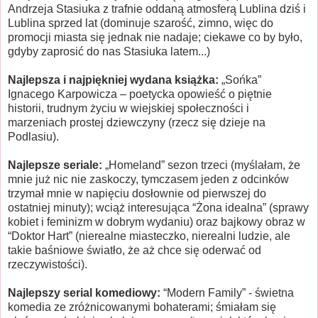
Andrzeja Stasiuka z trafnie oddaną atmosferą Lublina dziś i
Lublina sprzed lat (dominuje szarość, zimno, więc do
promocji miasta się jednak nie nadaje; ciekawe co by było,
gdyby zaprosić do nas Stasiuka latem...)
Najlepsza i najpiękniej wydana książka:
„Sońka”
Ignacego Karpowicza – poetycka opowieść o piętnie
historii, trudnym życiu w wiejskiej społeczności i
marzeniach prostej dziewczyny (rzecz się dzieje na
Podlasiu).
Najlepsze seriale:
„Homeland” sezon trzeci (myślałam, że
mnie już nic nie zaskoczy, tymczasem jeden z odcinków
trzymał mnie w napięciu dosłownie od pierwszej do
ostatniej minuty); wciąż interesująca “Żona idealna” (sprawy
kobiet i feminizm w dobrym wydaniu) oraz bajkowy obraz w
“Doktor Hart” (nierealne miasteczko, nierealni ludzie, ale
takie baśniowe światło, że aż chce się oderwać od
rzeczywistości).
Najlepszy serial komediowy:
“Modern Family” - świetna
komedia ze zróżnicowanymi bohaterami; śmiałam się