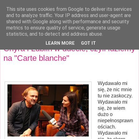
This site uses cookies from Google to deliver its services
Kobieca Ekstraklasa
and to analyze traffic. Your IP address and user-agent are
shared with Google along with performance and security
metrics to ensure quality of service, generate usage
statistics, and to detect and address abuse.
niedziela, 25 stycznia 2015
LEARN MORE
GOT IT
Chyra i Lublin w duecie, czyli idziemy
na "Carte blanche"
Wydawało mi
się, że nic mnie
tu nie zaskoczy.
Wydawało mi
się, że wiem
dużo o
niepełnosprawn
ościach.
Wydawało mi