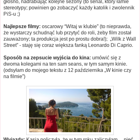
głośno, nadrabiając kolejne sezony (to serial, który łamie
stereotypy; powinien go zobaczyć każdy katolik i zwolennik
PiS-u ;)
Najlepsze filmy:
oscarowy “Witaj w klubie” (to nieprawda,
że wystarczy schudnąć lub przytyć do roli, żeby film został
zauważony; ta produkcja jest po prostu dobra!);
„Wilk z Wall
Street” - staję się coraz większa fanką Leonardo Di Caprio.
Sposób na zepsucie wyjścia do kina:
umówić się z
dwoma kolegami na ten sam seans, w tym samym kinie.
(odsyłam do mojego tekstu z 12 października „W kinie czy
na filmie”)
Wyjazdy:
Kasia policzyła, że w tym roku zaliczyłam… pięć