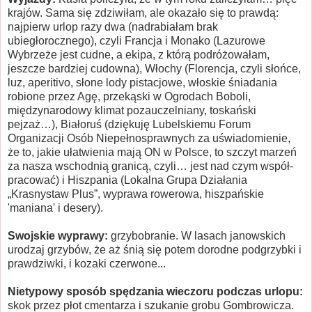
krajów. Sama się zdziwiłam, ale okazało się to prawdą:
najpierw urlop razy dwa (nadrabiałam brak
ubiegłorocznego), czyli Francja i Monako (Lazurowe
Wybrzeże jest cudne, a ekipa, z którą podróżowałam,
jeszcze bardziej cudowna), Włochy (Florencja, czyli słońce,
luz, aperitivo, słone lody pistacjowe, włoskie śniadania
robione przez Agę, przekąski w Ogrodach Boboli,
międzynarodowy klimat pozauczelniany, toskański
pejzaż…), Białoruś (dziękuję Lubelskiemu Forum
Organizacji Osób Niepełnosprawnych za uświadomienie,
że to, jakie ułatwienia mają ON w Polsce, to szczyt marzeń
za nasza wschodnią granicą, czyli… jest nad czym współ-
pracować) i Hiszpania (Lokalna Grupa Działania
„Krasnystaw Plus”, wyprawa rowerowa, hiszpańskie
'maniana' i desery).
Swojskie wyprawy:
grzybobranie. W lasach janowskich
urodzaj grzybów, że aż śnią się potem dorodne podgrzybki i
prawdziwki, i kozaki czerwone...
Nietypowy sposób spędzania wieczoru podczas urlopu:
skok przez płot cmentarza i szukanie grobu Gombrowicza.