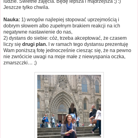
ludzie. Świetne zajęcia. Będę lepsza i mądrzejsza ;) :)
Jeszcze tylko chwila.
Nauka:
1) wrogów najlepiej stopować uprzejmością i
dobrym słowem albo zupełnym brakiem reakcji na ich
negatywne nastawienie do nas,
2) dystans do siebie: cóż, trzeba akceptować, że czasem
liczy się
drugi plan.
I w ramach tego dystansu prezentuję
Wam poniższą fotę jednocześnie ciesząc się, że na pewno
nie zwrócicie uwagi na moje małe z niewyspania oczka,
zmarszczki… ;)