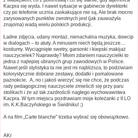
Kacpra się wyda. I nawet sytuacje w gabinecie dyrektorki
czy po telefonie ucznia zaskakujące nie są. Ale brak mocno
zarysowanych punktów zwrotnych jest (jak zauważyła
znajoma) wadą wielu polskich produkcji.
Ładne zdjęcia, udany montaż, nienachalna muzyka, dowcip
w dialogach – to atuty. A minusem niech będą jeszcze…
kostiumy. Wyciągnięte swetry, garsonki i kiepski makijaż
nauczycielek? Naprawdę? Moim zdaniem nauczycielki to
jedna z najlepiej ubranych grup zawodowych w Polsce.
Nawet jeśli stylistyka ta nie jest mi najbliższa, to podziwiam
kolorystycznie dobrane zestawy, dodatki i pomalowane
paznokcie.
A, no i jakoś wierzyć się nie chce, że podczas
rady pedagogicznej nauczyciele zmieścili się przy paru
stolikach i że aż tak zazdrościli nagłego wychowawstwa
Kacpra. W tym miejscu pozdrawiam moje koleżanki z II LO
im. K.K.Baczyńskiego w Świdniku! ;)
A na film „Carte blanche” trzeba wybrać się obowiązkowo.
AKr