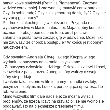
barwnikowe siatkówki (Retinitis Pigmentosa). Zaczyna
widzieć coraz mniej. I zaczyna się martwić coraz bardziej.
Czy da sobie radę? Czy z taką chorobą da się żyć? Czy nie
wyrzucą go z pracy?
Po drodze zakochuje się w koleżance. Przypada mu
wychowawstwo w klasie maturalnej. Mając dobry kontakt z
uczniami próbuje pomóc paru łobuzom. I po chwili
załamania postanawia zacząć grę w udawanie. Może nikt
nie zauważy, że choroba postępuje? W końcu jest dobrym
nauczycielem.
Gdy spytałam Andrzeja Chyrę, jakiego Kacpra w jego
wydaniu zobaczymy na ekranie, usłyszałam:
- Zobaczymy człowieka ludzkiego. Człowieka z krwi i kości,
człowieka z pasją, przerażonego, który walczy o swoje,
który się poddaje...
I właśnie taką historię w filmie mamy – upadki i wzloty,
pesymizm i optymizm. Ludzka, poruszająca opowieść. I to
robi wrażenie.
Mimo wszystko film daje nadzieję: że można wyjść z
problemów, że trzeba liczyć na przyjaciół, że nie wolno się
poddawać. I to najpiękniejsze przesłanie filmu.