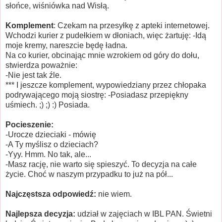
słońce, wiśniówka nad Wisłą.
Komplement
: Czekam na przesyłkę z apteki internetowej.
Wchodzi kurier z pudełkiem w dłoniach, więc żartuję: -Idą
moje kremy, nareszcie będę ładna.
Na co kurier, obcinając mnie wzrokiem od góry do dołu,
stwierdza poważnie:
-Nie jest tak źle.
*** I jeszcze komplement, wypowiedziany przez chłopaka
podrywającego moją siostrę:
-Posiadasz przepiękny
uśmiech. ;) ;) :) Posiada.
Pocieszenie:
-Urocze dzieciaki - mówię
-A Ty myślisz o dzieciach?
-Yyy. Hmm. No tak, ale...
-Masz rację, nie warto się spieszyć. To decyzja na całe
życie. Choć w naszym przypadku to już na pół...
Najczęstsza odpowiedź:
nie wiem.
Najlepsza decyzja:
udział w zajęciach w IBL PAN. Świetni