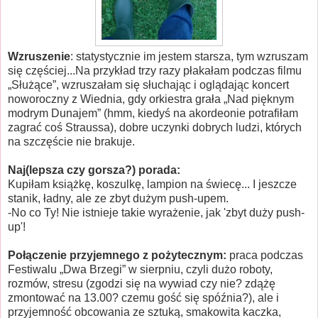
Wzruszenie
: statystycznie im jestem starsza, tym wzruszam
się częściej...Na przykład trzy razy płakałam podczas filmu
„Służące”, wzruszałam się słuchając i oglądając koncert
noworoczny z Wiednia, gdy orkiestra grała „Nad pięknym
modrym Dunajem” (hmm, kiedyś na akordeonie potrafiłam
zagrać coś Straussa), dobre uczynki dobrych ludzi, których
na szczęście nie brakuje.
Naj(lepsza czy gorsza?) porada:
Kupiłam książkę, koszulkę, lampion na świecę... I jeszcze
stanik, ładny, ale ze zbyt dużym push-upem.
-No co Ty! Nie istnieje takie wyrażenie, jak 'zbyt duży push-
up'!
Połączenie przyjemnego z pożytecznym:
praca podczas
Festiwalu „Dwa Brzegi” w sierpniu, czyli dużo roboty,
rozmów, stresu (zgodzi się na wywiad czy nie? zdążę
zmontować na 13.00? czemu gość się spóźnia?), ale i
przyjemność obcowania ze sztuką, smakowita kaczka,