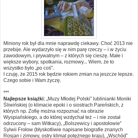
Miniony rok był dla mnie naprawdę ciekawy. Choć 2013 nie
przebije. Ale wydarzyło się w nim parę rzeczy – i w życiu
zawodowym, i prywatnym – z których się cieszę. Małe i
większe wybory, spotkania, rozmowy... Wiem, że to
wszystko było „po coś”.
I czuję, że 2015 rok będzie rokiem zmian na jeszcze lepsze.
Czego sobie i Wam życzę.
***
Najlepsze książki:
„Muzy Młodej Polski” lublinianki Moniki
Śliwińskiej (o klimacie epoki i o siostrach Pareńskich, z
których np. Zofię można rozpoznać na obrazie
Wyspiańskiego, a do której wzdychał też – i nie został
odrzucony – sam Witkacy), „Bolszewicy i apostołowie”
Sylwii Frołow (błyskotliwie napisane biografie znanych
Rosjan i zimowy, ostry klimat potężnego kraju), „Wschód”