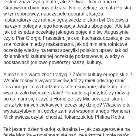
jestem znawczynią teatru, ale ze dwa – trzy zdania o
Grotowskim bym powiedziała. Nie oczekuję, że cała Polska,
w tym sportowcy, nauczyciele geografii, księża,
restauratorzy czy rolnicy będą wiedzieli, kim był Grotowski i
na czym polegała jego koncepcja „teatru ubogiego”. Ale tak
jak od księdza oczekuję jakiegoś pojęcia o św. Augustynie
czy o Pier Giorgio Frassatim, jak od
kucharza oczekuję, że
zna różnice między makaronami, jak od ministra rolnictwa
oczekuję wiedzy na temat specyfiki polskich upraw, tak od
dziennikarki kulturalnej oczekuję podstawowej wiedzy o
podstawach (celowo powtórzę) naszej kultury.
A może nie warto znać tradycji? Źródeł kultury europejskiej?
Współczesnych wywrotowców, którzy mieli odwagę robić
coś innego, co wzbudzało zainteresowanie, oburzało, ale i
wyznaczało twórcze szlaki? Ponadto są tacy, którzy mówią:
po co mam się uczyć o Homerze czy Mickiewiczu, skoro
teraz tyle innych ciekawych rzeczy się dzieje? Właściwie to
wybaczyłabym im, gdyby zamiast wspomnianego Homera i
Mickiewicza czytali chociaż Tokarczuk lub Philipa Rotha.
Też jestem dziennikarką kulturalną i – jak zasugerowała na
fejsie Monika – powinnam się bać, że wkrótce i mnie naród