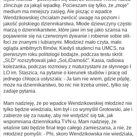
zlinczuje za jakąś wpadkę. Pocieszam się tylko, że „moje”
medium ma mniejszy zasięg. Ale pisząc o wpadce
Wendzikowskiej chciałam zwrócić uwagę na poziom i
jakość polskiego dziennikarstwa. Młode dziewczyny często
marzą o dziennikarstwie, które jawi im się jako szansa na
pojawienie się na czerwonym dywanie i robienie sobie słit-
foci ze znanymi i lubianymi. Młodzież mało czyta, mało
ogląda ambitnych filmów. Kiedyś studenci na UMCS, na
pierwszym roku politologii bodajże, podczas testu skrót
„SLD” rozszyfrowali jako „SoLiDarność”. Kasia, radiowa
koleżanka, podczas rozmowy z maturzystami ze słynnego I
LO im. Staszica, na pytanie o kierunek studiów i pracę od
jednego chłopca usłyszała: - Ja tam nie wiem, gdzie pójdę,
może na dziennikarstwo, bo nic nie trzeba umieć, tylko się
zadaje pytania.
Mam nadzieję, że po wpadce Wendzikowskiej młodzież nie
tylko będzie wiedziała, kim był i co wymyślił Grotowski, ale i
zabierze się za naukę, aby nie wstydzić się tak, jak
wspomniana dziennikarka TVN-u. Mam nadzieję, że
właśnie taki będzie finał tego całego zamieszania, a nie, że
młodzież pomyśli: - Phi, skoro Wendzikowska nie wiedziała,