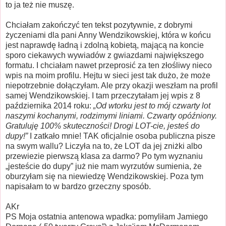
to ja też nie muszę.
Chciałam zakończyć ten tekst pozytywnie, z dobrymi
życzeniami dla pani Anny Wendzikowskiej, która w końcu
jest naprawdę ładną i zdolną kobietą, mającą na koncie
sporo ciekawych wywiadów z gwiazdami największego
formatu. I chciałam nawet przeprosić za ten złośliwy nieco
wpis na moim profilu. Hejtu w sieci jest tak dużo, że może
niepotrzebnie dołączyłam. Ale przy okazji weszłam na profil
samej Wendzikowskiej. I tam przeczytałam jej wpis z 8
października 2014 roku:
„Od wtorku jest to mój czwarty lot
naszymi kochanymi, rodzimymi liniami. Czwarty opóźniony.
Gratuluję 100% skuteczności! Drogi LOT-cie, jesteś do
dupy!”
I zatkało mnie! TAK oficjalnie osoba publiczna pisze
na swym wallu? Liczyła na to, że LOT da jej zniżki albo
przewiezie pierwszą klasa za darmo? Po tym wyznaniu
„jesteście do dupy” już nie mam wyrzutów sumienia, że
oburzyłam się na niewiedzę Wendzikowskiej. Poza tym
napisałam to w bardzo grzeczny sposób.
AKr
PS Moja ostatnia antenowa wpadka: pomyliłam Jamiego