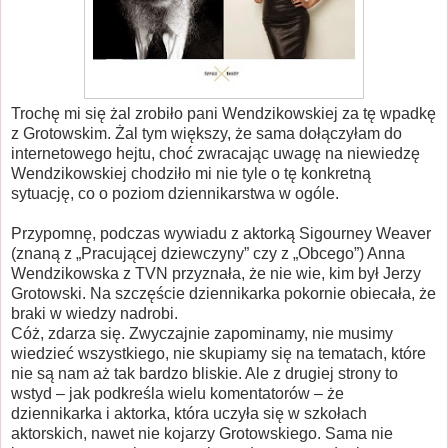
Trochę mi się żal zrobiło pani Wendzikowskiej za tę wpadkę
z Grotowskim. Żal tym większy, że sama dołączyłam do
internetowego hejtu, choć zwracając uwagę na niewiedzę
Wendzikowskiej chodziło mi nie tyle o tę konkretną
sytuację, co o poziom dziennikarstwa w ogóle.
Przypomnę, podczas wywiadu z aktorką Sigourney Weaver
(znaną z „Pracującej dziewczyny” czy z „Obcego”) Anna
Wendzikowska z TVN przyznała, że nie wie, kim był Jerzy
Grotowski. Na szczęście dziennikarka pokornie obiecała, że
braki w wiedzy nadrobi.
Cóż, zdarza się. Zwyczajnie zapominamy, nie musimy
wiedzieć wszystkiego, nie skupiamy się na tematach, które
nie są nam aż tak bardzo bliskie. Ale z drugiej strony to
wstyd – jak podkreśla wielu komentatorów – że
dziennikarka i aktorka, która uczyła się w szkołach
aktorskich, nawet nie kojarzy Grotowskiego. Sama nie