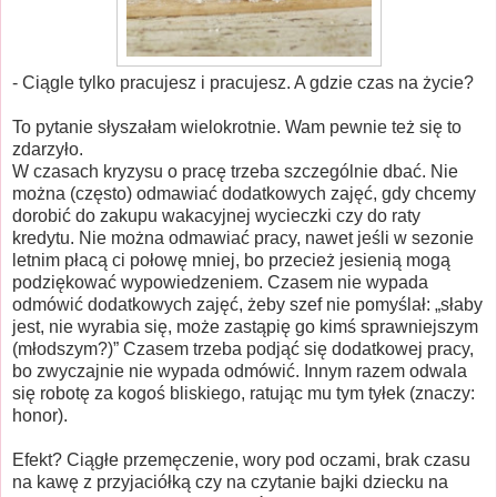
- Ciągle tylko pracujesz i pracujesz. A gdzie czas na życie?
To pytanie słyszałam wielokrotnie. Wam pewnie też się to
zdarzyło.
W czasach kryzysu o pracę trzeba szczególnie dbać. Nie
można (często) odmawiać dodatkowych zajęć, gdy chcemy
dorobić do zakupu wakacyjnej wycieczki czy do raty
kredytu. Nie można odmawiać pracy, nawet jeśli w sezonie
letnim płacą ci połowę mniej, bo przecież jesienią mogą
podziękować wypowiedzeniem. Czasem nie wypada
odmówić dodatkowych zajęć, żeby szef nie pomyślał: „słaby
jest, nie wyrabia się, może zastąpię go kimś sprawniejszym
(młodszym?)” Czasem trzeba podjąć się dodatkowej pracy,
bo zwyczajnie nie wypada odmówić. Innym razem odwala
się robotę za kogoś bliskiego, ratując mu tym tyłek (znaczy:
honor).
Efekt? Ciągłe przemęczenie, wory pod oczami, brak czasu
na kawę z przyjaciółką czy na czytanie bajki dziecku na