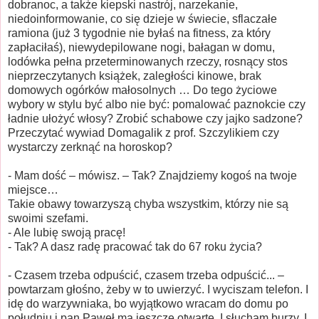
dobranoc, a także kiepski nastrój, narzekanie,
niedoinformowanie, co się dzieje w świecie, sflaczałe
ramiona (już 3 tygodnie nie byłaś na fitness, za który
zapłaciłaś), niewydepilowane nogi, bałagan w domu,
lodówka pełna przeterminowanych rzeczy, rosnący stos
nieprzeczytanych książek, zaległości kinowe, brak
domowych ogórków małosolnych … Do tego życiowe
wybory w stylu być albo nie być: pomalować paznokcie czy
ładnie ułożyć włosy? Zrobić schabowe czy jajko sadzone?
Przeczytać wywiad Domagalik z prof. Szczylikiem czy
wystarczy zerknąć na horoskop?
- Mam dość – mówisz. – Tak? Znajdziemy kogoś na twoje
miejsce…
Takie obawy towarzyszą chyba wszystkim, którzy nie są
swoimi szefami.
- Ale lubię swoją pracę!
- Tak? A dasz radę pracować tak do 67 roku życia?
- Czasem trzeba odpuścić, czasem trzeba odpuścić... –
powtarzam głośno, żeby w to uwierzyć. I wyciszam telefon. I
idę do warzywniaka, bo wyjątkowo wracam do domu po
południu i pan Paweł ma jeszcze otwarte. I słucham burzy. I