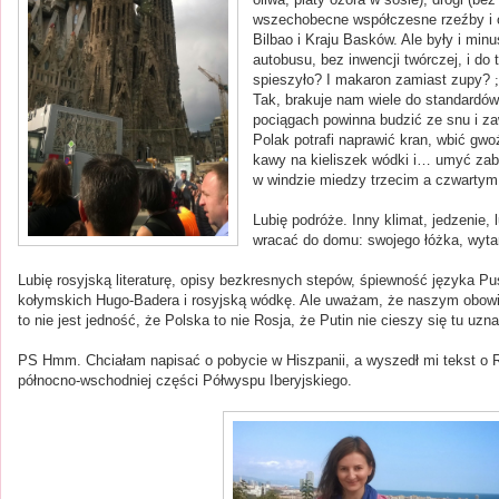
wszechobecne współczesne rzeźby i o
Bilbao i Kraju Basków. Ale były i min
autobusu, bez inwencji twórczej, i do
spieszyło? I makaron zamiast zupy?
;
Tak, brakuje nam wiele do standardów
pociągach powinna budzić ze snu i za
Polak potrafi naprawić kran, wbić g
kawy na kieliszek wódki i… umyć zab
w windzie miedzy trzecim a czwartym
Lubię podróże. Inny klimat, jedzenie, l
wracać do domu: swojego łóżka, wytar
Lubię rosyjską literaturę, opisy bezkresnych stepów, śpiewność języka Pu
kołymskich Hugo-Badera i rosyjską wódkę. Ale uważam, że naszym obowi
to nie jest jedność, że Polska to nie Rosja, że Putin nie cieszy się tu uzn
PS Hmm. Chciałam napisać o pobycie w Hiszpanii, a wyszedł mi tekst o Ros
północno-wschodniej części Półwyspu Iberyjskiego.