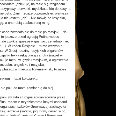
wiadam „dziękuję, na razie się rozglądam”.
przyprawy, serwetki, mydełka… Idę do kasy, a
nie pyta. Zanim zdążę odpowiedzieć pierwsza
a nie jestem „ich”. –Nie mówię po rosyjsku,
ję, a one robią zaskoczoną minę.
e osób zwracało się do mnie po rosyjsku. Na
o to jeszcze przed agresją Putina wobec
, ale zwykle spieszę wyjaśniać, że jednak nie,
zki...). W końcu Rosjanie – mimo wszystko –
. W Grecji rodziny rosyjskich oligarchów
sjanki lekką ręką płacą za futra (nawet w
 brakuje menu w języku rosyjskim, a ogłoszenia
cusku, angielsku i rosyjsku.
pły płaszcz w marcu w Rzymie – tak, to może
cunkiem – radzi koleżanka.
ale póki co mam zamiar się do niej
panii (wizyta studyjna zorganizowana przez
Plus, razem z trzydziestoma innymi osobami
organizacji szlaków Greenways) zachwyciła
a), jedzenie (sałatki, jogurtowy deser, wino,
dziur i kolein), zabytki Girony i Barcelony,