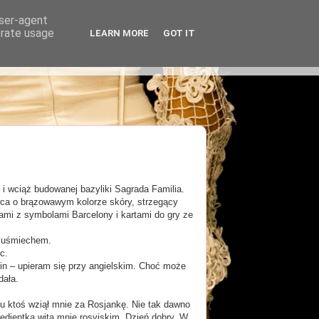
user-agent
erate usage
LEARN MORE
GOT IT
i wciąż budowanej bazyliki Sagrada Familia.
ca o brązowawym kolorze skóry, strzegący
ami z symbolami Barcelony i kartami do gry ze
z uśmiechem.
c.
tin – upieram się przy angielskim. Choć może
dała.
mu ktoś wziął mnie za Rosjankę. Nie tak dawno
edientka wita mnie rosyjskim „Dzień dobry. W