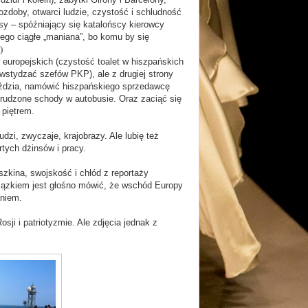
zdoby, otwarci ludzie, czystość i schludność
usy – spóźniający się katalońscy kierowcy
 tego ciągłe „maniana”, bo komu by się
)
 europejskich (czystość toalet w hiszpańskich
wstydzać szefów PKP), ale z drugiej strony
woździa, namówić hiszpańskiego sprzedawcę
rudzone schody w autobusie. Oraz zaciąć się
 piętrem.
udzi, zwyczaje, krajobrazy. Ale lubię też
tych dżinsów i pracy.
szkina, swojskość i chłód z reportaży
ązkiem jest głośno mówić, że wschód Europy
aniem.
ji i patriotyzmie. Ale zdjęcia jednak z