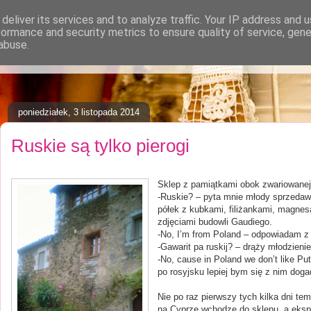
deliver its services and to analyze traffic. Your IP address and 
formance and security metrics to ensure quality of service, gen
asa
abuse.
poniedziałek, 3 listopada 2014
Ruskie są tylko pierogi
Sklep z pamiątkami obok zwariowanej 
-Ruskie? – pyta mnie młody sprzedaw
półek z kubkami, filiżankami, magnes
zdjęciami budowli Gaudiego.
-No, I’m from Poland – odpowiadam 
-Gawarit pa ruskij? – drąży młodzienie
-No, cause in Poland we don’t like Pu
po rosyjsku lepiej bym się z nim doga
Nie po raz pierwszy tych kilka dni te
na Cyprze wchodzę do sklepu, a eksp