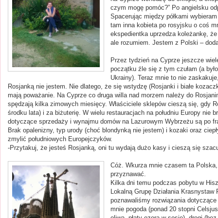
czym mogę pomóc?” Po angielsku odpo
Spacerując między półkami wybieram 
tam inna kobieta po rosyjsku o coś m
ekspedientka uprzedza koleżankę, że j
ale rozumiem. Jestem z Polski – doda
Przez tydzień na Cyprze jeszcze wiel
początku źle się z tym czułam (a był
Ukrainy). Teraz mnie to nie zaskakuje
Rosjanką nie jestem. Nie dlatego, że się wstydzę (Rosjanki i białe kozac
mają poważanie. Na Cyprze co druga willa nad morzem należy do Rosjanina
spędzają kilka zimowych miesięcy. Właściciele sklepów cieszą się, gdy Ro
środku lata) i za biżuterię. W wielu restauracjach na południu Europy nie
dotyczące sprzedaży i wynajmu domów na Lazurowym Wybrzeżu są po fran
Brak opalenizny, typ urody (choć blondynką nie jestem) i kozaki oraz cie
zmylić południowych Europejczyków.
-Przytakuj, że jesteś Rosjanką, oni tu wydają dużo kasy i cieszą się sza
Cóż. Wkurza mnie czasem ta Polska, 
przyznawać.
Kilka dni temu podczas pobytu w Hisz
Lokalną Grupę Działania Krasnystaw 
poznawaliśmy rozwiązania dotyczące 
mnie pogoda (ponad 20 stopni Celsjusz
oliwa, płaty ozora w sosie), drogi (bez 